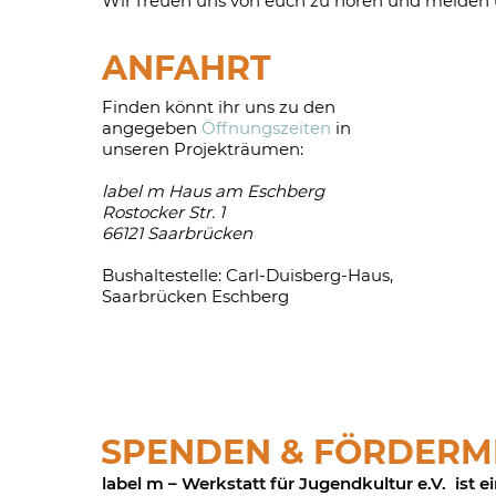
Wir freuen uns von euch zu hören und melden u
ANFAHRT
Finden könnt ihr uns zu den
angegeben
Öffnungszeiten
in
unseren Projekträumen:
label m Haus am Eschberg
Rostocker Str. 1
66121 Saarbrücken
Bushaltestelle: Carl-Duisberg-Haus,
Saarbrücken Eschberg
SPENDEN & FÖRDERM
label m – Werkstatt für Jugendkultur e.V. ist 