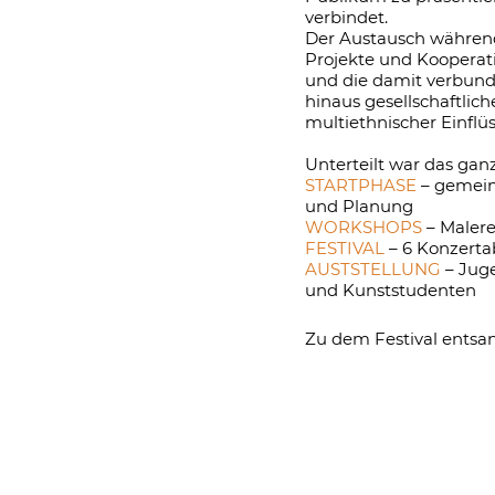
verbindet.
Der Austausch während 
Projekte und Kooperati
und die damit verbun
hinaus gesellschaftlic
multiethnischer Einflü
Unterteilt war das ganz
STARTPHASE
– gemei
und Planung
WORKSHOPS
– Malere
FESTIVAL
– 6 Konzert
AUSTSTELLUNG
– Jug
und Kunststudenten
Zu dem Festival entsan