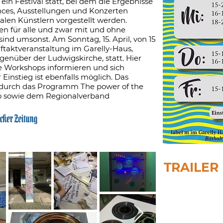
ein Festival statt, bei dem die Ergebnisse
ces, Ausstellungen und Konzerten
len Künstlern vorgestellt werden.
en für alle und zwar mit und ohne
sind umsonst. Am Sonntag, 15. April, von 15
uftaktveranstaltung im Garelly-Haus,
genüber der Ludwigskirche, statt. Hier
e Workshops informieren und sich
Einstieg ist ebenfalls möglich. Das
t durch das Programm The power of the
oto sowie dem Regionalverband
TRAILER