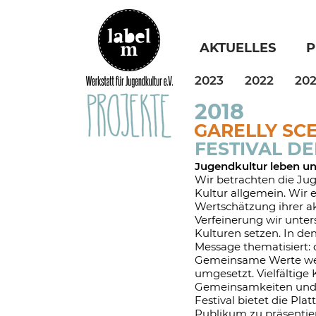
AKTUELLES
P
2023
2022
202
2018
GARELLY SC
FESTIVAL D
Jugendkultur leben u
Wir betrachten die Ju
Kultur allgemein. Wir 
Wertschätzung ihrer a
Verfeinerung wir unter
Kulturen setzen. In de
Message thematisiert: 
Gemeinsame Werte werd
umgesetzt. Vielfältige
Gemeinsamkeiten und
Festival bietet die Pl
Publikum zu präsentie