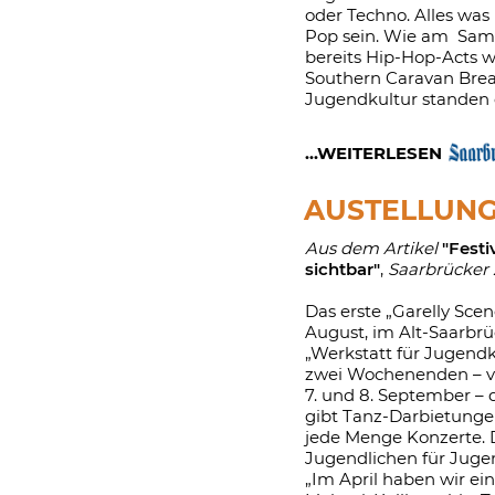
oder Techno. Alles was
Pop sein. Wie am Sams
bereits Hip-Hop-Acts 
Southern Caravan Breat
Jugendkultur standen d
...WEITERLESEN
AUSTELLUNG
Aus dem Artikel
"Fest
sichtbar"
,
Saarbrücker 
Das erste „Garelly Scene
August, im Alt-Saarbrüc
„Werkstatt für Jugendku
zwei Wochenenden – vo
7. und 8. September – 
gibt Tanz-Darbietunge
jede Menge Konzerte. D
Jugendlichen für Jugend
„Im April haben wir e