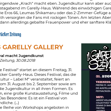
 irgendwie „Krach“ macht eben. Jugendkultur kann aber auc
tagabend im Garelly-Haus. Während des einwöchigen Garell
wie Eros 66, Leumas Shikamaru oder das 2-Zimmer-Gefüge a
h versorgten die Fans mit rockigen Tönen. Am letzten Aben
ann allerdings geballte Frauenpower und eher sanftere Kläng
 GARELLY GALLERY
ival macht Jugendkunst
Zeitung, 30.08.2018
 Festival“ startet an diesem Freitag, 31.
ker Garelly-Haus. Dieses Festival, das die
ltur – Label M“ veranstaltet, feiert an
m 31. August bis 2. September sowie am
die Jugendkultur in all ihren Formen. Es
n, eine große Kunstausstellung, Filme und
as Besondere: Es ist ein Festival von
liche. (...)
ine Reihe von Workshops angeboten in