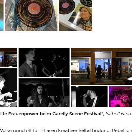
Aus
der
Galerie
llte Frauenpower beim Garelly Scene Festival"
,
Isabell Nina
Volksmund oft für Phasen kreativer Selbstfindung, Rebelli