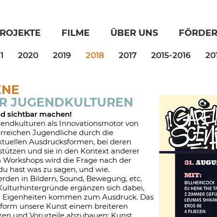
ROJEKTE
FILME
ÜBER UNS
FÖRDE
1
2020
2019
2018
2017
2015-2016
20
ENE
ER JUGENDKULTUREN
nd sichtbar machen!
gendkulturen als Innovationsmotor von
erreichen Jugendliche durch die
ktuellen Ausdrucksformen, bei deren
stützen und sie in den Kontext anderer
n Workshops wird die Frage nach der
du hast was zu sagen, und wie.
en in Bildern, Sound, Bewegung, etc.
 Kulturhintergründe ergänzen sich dabei,
 Eigenheiten kommen zum Ausdruck. Das
attform unsere Kunst einem breiteren
ren und Vorurteile abzubauen: Kunst